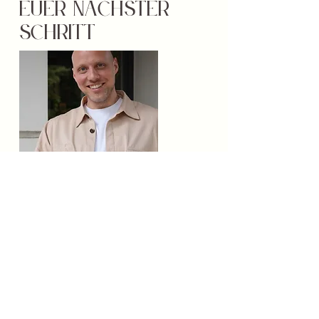
Euer nächster
schritt
Hi, ich bin Jan – freier Redner mit großem
Herz und dem Wunsch Zeremonien zu
gestalten, die einen bleibenden Eindruck
hinterlassen.​
​
Nach zahlreichen Hochzeiten
und vielen Gesprächen mit verlobten
Paaren ist meine Beobachtung, dass es um
viel mehr geht als um den Hochzeitstag. Es