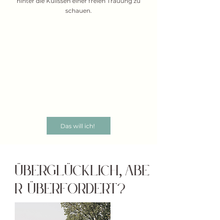
hinter die Kulissen einer freien Trauung zu
schauen.
Das will ich!
Überglücklich
abe
,
r überfordert?