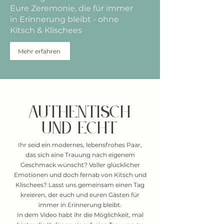
Eure Zeremonie, die für immer
in Erinnerung bleibt - ohne
Kitsch & Klischees
Mehr erfahren
Authentisch
und echt
Ihr seid ein modernes, lebensfrohes Paar,
das sich eine Trauung nach eigenem
Geschmack wünscht? Voller glücklicher
Emotionen und doch fernab von Kitsch und
Klischees? Lasst uns gemeinsam einen Tag
kreieren, der euch und euren Gästen für
immer in Erinnerung bleibt.
In dem Video habt ihr die Möglichkeit, mal